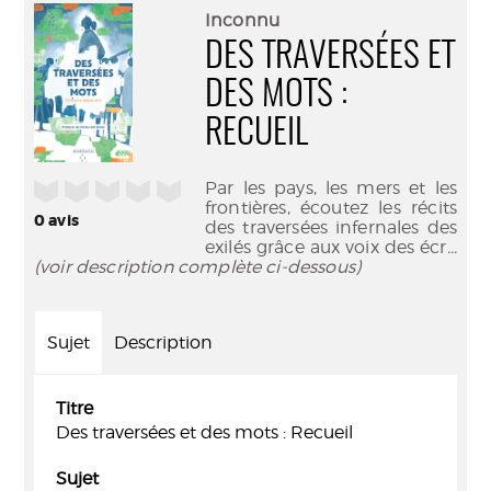
(Nouve
par
Inconnu
fenêtr
mail
DES TRAVERSÉES ET
DES MOTS :
RECUEIL
/5
Par les pays, les mers et les
frontières, écoutez les récits
0
avis
des traversées infernales des
exilés grâce aux voix des écr
...
(voir description complète ci-dessous)
Sujet
Description
Titre
Des traversées et des mots : Recueil
Sujet