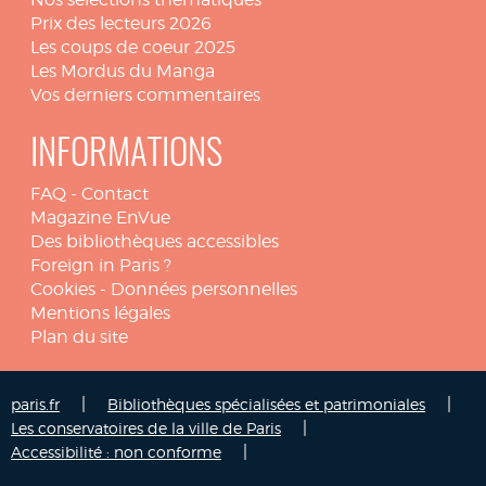
Prix des lecteurs 2026
Les coups de coeur 2025
Les Mordus du Manga
Vos derniers commentaires
INFORMATIONS
FAQ
-
Contact
Magazine EnVue
Des bibliothèques accessibles
Foreign in Paris ?
Cookies
-
Données personnelles
Mentions légales
Plan du site
|
|
paris.fr
Bibliothèques spécialisées et patrimoniales
|
Les conservatoires de la ville de Paris
|
Accessibilité : non conforme