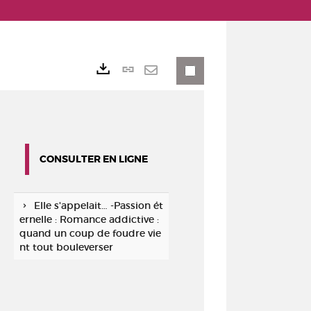
Lien
Exports
permanent
Envoyer
(Nouvelle
par
fenêtre)
mail
CONSULTER EN LIGNE
Elle s'appelait… -Passion ét
ernelle : Romance addictive :
quand un coup de foudre vie
nt tout bouleverser