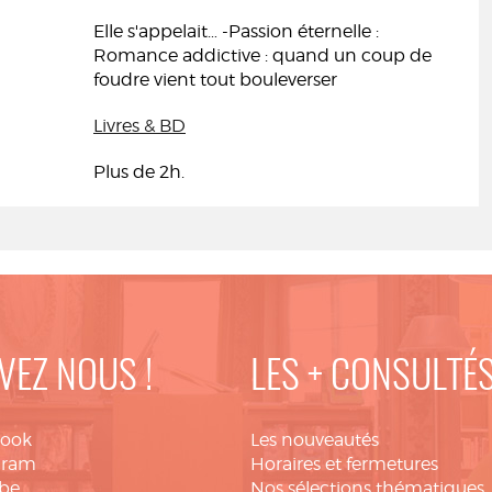
Elle s'appelait… -Passion éternelle :
Romance addictive : quand un coup de
foudre vient tout bouleverser
Livres & BD
Plus de 2h.
VEZ NOUS !
LES + CONSULTÉ
book
Les nouveautés
gram
Horaires et fermetures
be
Nos sélections thématiques