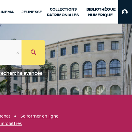
COLLECTIONS
BIBLIOTHÈQUE
CINÉMA
JEUNESSE
PATRIMONIALES
NUMÉRIQUE
Recherche avancée
achat
Se former en ligne
infolettres