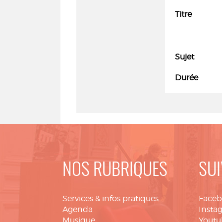
Titre
Sujet
Durée
NOS RUBRIQUES
SUI
Services & infos pratiques
Face
Agenda
Insta
Musique
Youtu