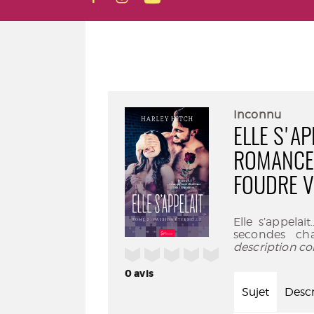
Inconnu
ELLE S'AP
ROMANCE 
FOUDRE V
Elle s’appela
secondes cha
description co
/5
0
avis
Sujet
Descr