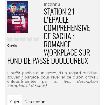
(Nouve
par
Inconnu
fenêtr
mail
STATION 21 -
L'ÉPAULE
COMPRÉHENSIVE
DE SACHA :
/5
ROMANCE
0
avis
WORKPLACE SUR
FOND DE PASSÉ DOULOUREUX
Il suffit parfois d’un geste, d’un regard ou d’un
souvenir partagé pour réveiller ce qu’on croyait
enfoui…Éreintée par u
... (voir description
complète ci-dessous)
Sujet
Description