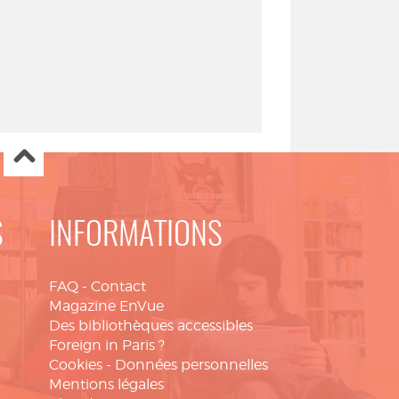
S
INFORMATIONS
FAQ
-
Contact
Magazine EnVue
Des bibliothèques accessibles
Foreign in Paris ?
Cookies
-
Données personnelles
Mentions légales