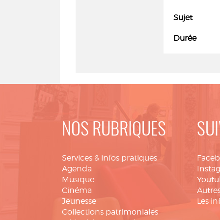
Sujet
Durée
NOS RUBRIQUES
SUI
Services & infos pratiques
Face
Agenda
Insta
Musique
Youtu
Cinéma
Autres
Jeunesse
Les in
Collections patrimoniales