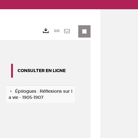
Lien
Exports
permanent
Envoyer
(Nouvelle
par
fenêtre)
mail
CONSULTER EN LIGNE
Épilogues : Réflexions sur l
a vie - 1905-1907