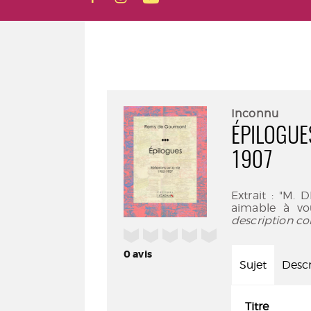
Inconnu
ÉPILOGUES
1907
Extrait : "M.
aimable à vo
description co
/5
0
avis
Sujet
Descr
Titre