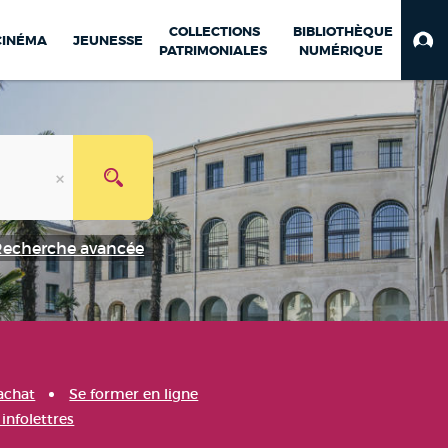
COLLECTIONS
BIBLIOTHÈQUE
CINÉMA
JEUNESSE
PATRIMONIALES
NUMÉRIQUE
Recherche avancée
achat
Se former en ligne
infolettres