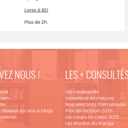
Livres & BD
Plus de 2h.
VEZ NOUS !
LES + CONSULTÉ
book
Les nouveautés
gram
Horaires et fermetures
be
Nos sélections thématiques
 réseaux sociaux & blogs
Prix des lecteurs 2026
folettres
Les coups de coeur 2025
Les Mordus du Manga