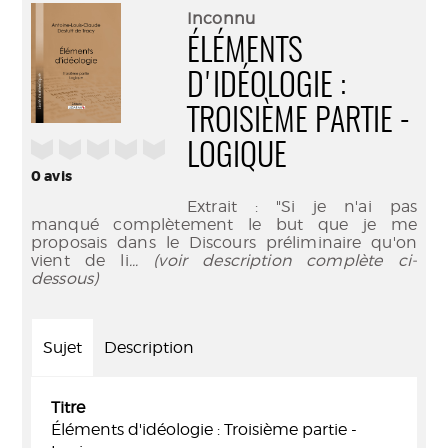
(Nouve
par
Inconnu
fenêtr
mail
ÉLÉMENTS
D'IDÉOLOGIE :
TROISIÈME PARTIE -
/5
LOGIQUE
0
avis
Extrait : "Si je n'ai pas
manqué complètement le but que je me
proposais dans le Discours préliminaire qu'on
vient de li
... (voir description complète ci-
dessous)
Sujet
Description
Titre
Éléments d'idéologie : Troisième partie -