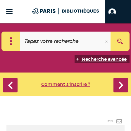
Recherche avancée
Comment s'inscrire ?
Lien
perma
Envo