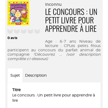
(Nouve
par
Inconnu
fenêtr
mail
LE CONCOURS : UN
PETIT LIVRE POUR
APPRENDRE À LIRE
/5
0
avis
Age : 6-7 ans Niveau de
lecture : CPLes petits filous
participent au concours du parfait animal de
compagnie !Découvrez
... (voir description
complète ci-dessous)
Sujet
Description
Titre
Le concours : Un petit livre pour apprendre à
lire