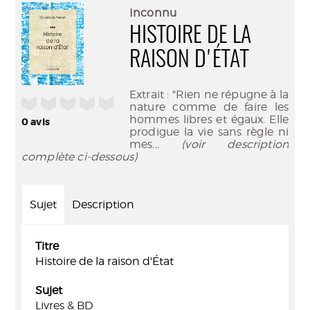
(Nouve
par
Inconnu
fenêtr
mail
HISTOIRE DE LA
RAISON D'ÉTAT
Extrait : "Rien ne répugne à la
/5
nature comme de faire les
hommes libres et égaux. Elle
0
avis
prodigue la vie sans règle ni
mes
... (voir description
complète ci-dessous)
Sujet
Description
Titre
Histoire de la raison d'État
Sujet
Livres & BD