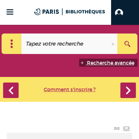
Recherche avancée
Comment s'inscrire ?
Lien
perma
Envo