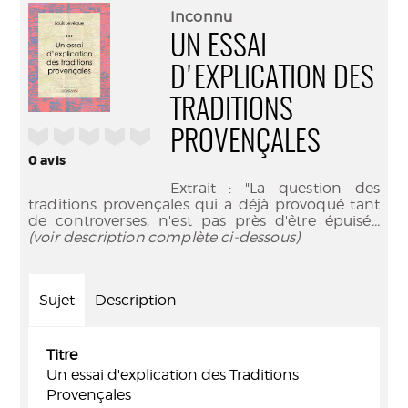
(Nouve
par
Inconnu
fenêtr
mail
UN ESSAI
D'EXPLICATION DES
TRADITIONS
/5
PROVENÇALES
0
avis
Extrait : "La question des
traditions provençales qui a déjà provoqué tant
de controverses, n'est pas près d'être épuisé
...
(voir description complète ci-dessous)
Sujet
Description
Titre
Un essai d'explication des Traditions
Provençales