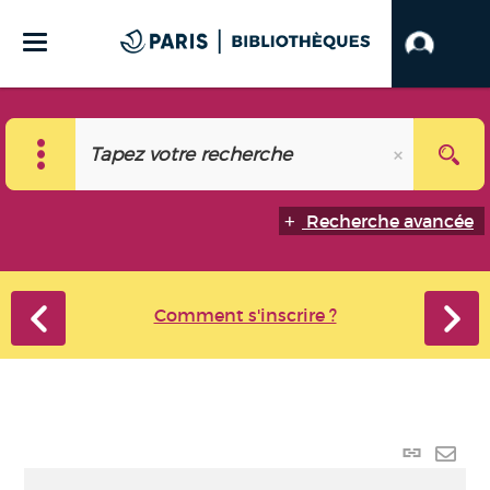
Recherche avancée
Comment s'inscrire ?
Lien
perma
Envo