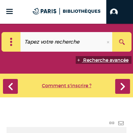
Recherche avancée
Comment s'inscrire ?
Lien
perma
Envo