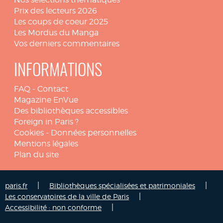
Prix des lecteurs 2026
Les coups de coeur 2025
Les Mordus du Manga
Vos derniers commentaires
INFORMATIONS
FAQ
-
Contact
Magazine EnVue
Des bibliothèques accessibles
Foreign in Paris ?
Cookies
-
Données personnelles
Mentions légales
Plan du site
|
|
paris.fr
Bibliothèques spécialisées et patrimoniales
|
Les conservatoires de la ville de Paris
|
Accessibilité : non conforme