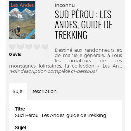
(Nouve
par
Inconnu
fenêtr
mail
SUD PÉROU : LES
ANDES, GUIDE DE
TREKKING
/5
Destiné aux randonneurs et,
0
avis
de manière générale, à tous
les amateurs de ces
montagnes lointaines, la collection « Les An
...
(voir description complète ci-dessous)
Sujet
Description
Titre
Sud Pérou : Les Andes, guide de trekking
Sujet