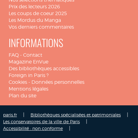
Prix des lecteurs 2026
Les coups de coeur 2025
Les Mordus du Manga
Vos derniers commentaires
INFORMATIONS
FAQ
-
Contact
Magazine EnVue
Des bibliothèques accessibles
Foreign in Paris ?
Cookies
-
Données personnelles
Mentions légales
Plan du site
|
|
paris.fr
Bibliothèques spécialisées et patrimoniales
|
Les conservatoires de la ville de Paris
|
Accessibilité : non conforme