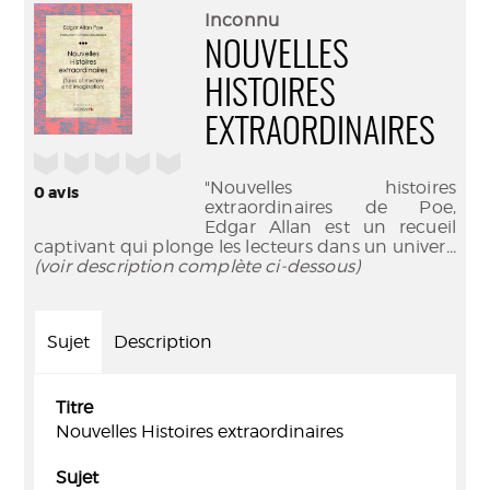
(Nouve
par
Inconnu
fenêtr
mail
NOUVELLES
HISTOIRES
EXTRAORDINAIRES
/5
"Nouvelles histoires
0
avis
extraordinaires de Poe,
Edgar Allan est un recueil
captivant qui plonge les lecteurs dans un univer
...
(voir description complète ci-dessous)
Sujet
Description
Titre
Nouvelles Histoires extraordinaires
Sujet