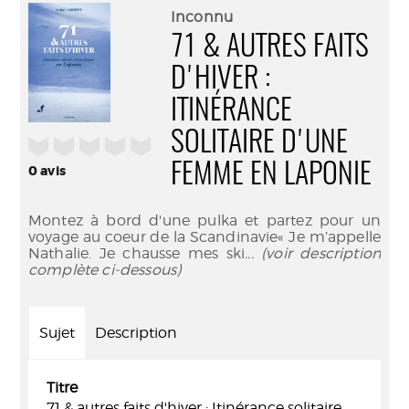
(Nouve
par
Inconnu
fenêtr
mail
71 & AUTRES FAITS
D'HIVER :
ITINÉRANCE
SOLITAIRE D'UNE
/5
FEMME EN LAPONIE
0
avis
Montez à bord d'une pulka et partez pour un
voyage au coeur de la Scandinavie« Je m’appelle
Nathalie. Je chausse mes ski
... (voir description
complète ci-dessous)
Sujet
Description
Titre
71 & autres faits d'hiver : Itinérance solitaire