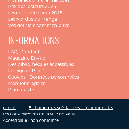
Nos sélections thématiques
Prix des lecteurs 2026
Les coups de coeur 2025
Les Mordus du Manga
Vos derniers commentaires
INFORMATIONS
FAQ
-
Contact
Magazine EnVue
Des bibliothèques accessibles
Foreign in Paris ?
Cookies
-
Données personnelles
Mentions légales
Plan du site
|
|
paris.fr
Bibliothèques spécialisées et patrimoniales
|
Les conservatoires de la ville de Paris
|
Accessibilité : non conforme