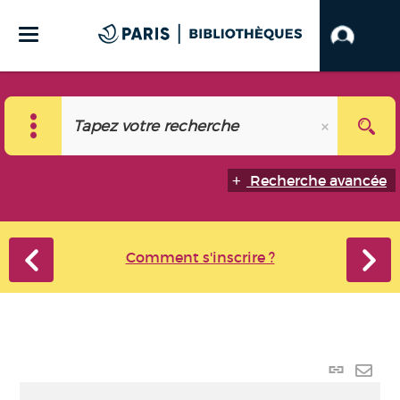
Recherche avancée
Comment s'inscrire ?
Lien
perma
Envo