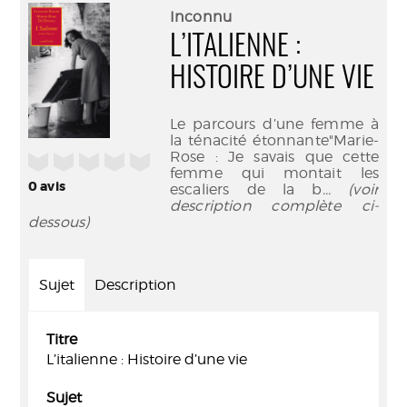
(Nouve
par
Inconnu
fenêtr
mail
L’ITALIENNE :
HISTOIRE D’UNE VIE
Le parcours d’une femme à
la ténacité étonnante"Marie-
Rose : Je savais que cette
/5
femme qui montait les
0
avis
escaliers de la b
... (voir
description complète ci-
dessous)
Sujet
Description
Titre
L’italienne : Histoire d’une vie
Sujet