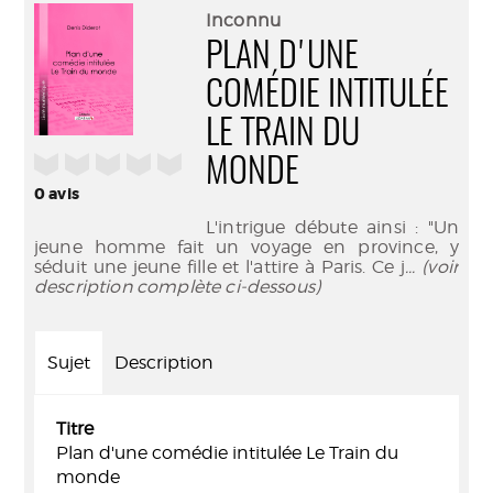
(Nouve
par
Inconnu
fenêtr
mail
PLAN D'UNE
COMÉDIE INTITULÉE
LE TRAIN DU
/5
MONDE
0
avis
L'intrigue débute ainsi : "Un
jeune homme fait un voyage en province, y
séduit une jeune fille et l'attire à Paris. Ce j
... (voir
description complète ci-dessous)
Sujet
Description
Titre
Plan d'une comédie intitulée Le Train du
monde