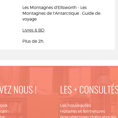
Les Montagnes d'Ellsworth - Les
Montagnes de l'Antarctique : Guide de
voyage
Livres & BD
Plus de 2h.
VEZ NOUS !
LES + CONSULTÉ
book
Les nouveautés
gram
Horaires et fermetures
be
Nos sélections thématiques