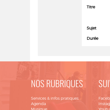
Titre
Sujet
Durée
NOS RUBRIQUES
SUI
Services & infos pratiques
Face
Agenda
Insta
Musique
Youtu