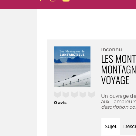
Inconnu
LES MONT
MONTAGNE
VOYAGE
/5
Un ouvrage de
aux amateurs
0
avis
description co
Sujet
Descr