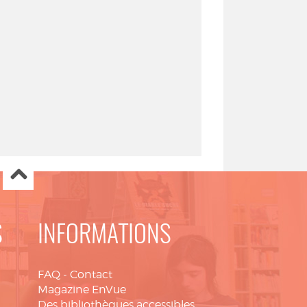
S
INFORMATIONS
FAQ
-
Contact
Magazine EnVue
Des bibliothèques accessibles