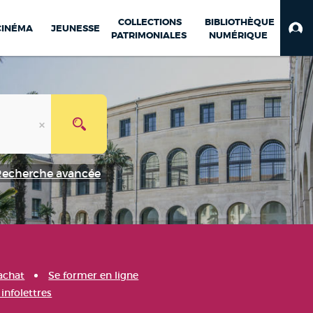
COLLECTIONS
BIBLIOTHÈQUE
CINÉMA
JEUNESSE
PATRIMONIALES
NUMÉRIQUE
Recherche avancée
achat
Se former en ligne
infolettres