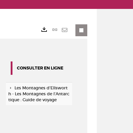
Lien
Exports
permanent
Envoyer
(Nouvelle
par
fenêtre)
mail
CONSULTER EN LIGNE
Les Montagnes d'Ellswort
h - Les Montagnes de l'Antarc
tique : Guide de voyage