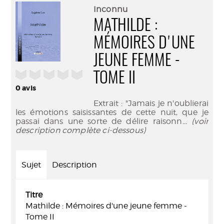
(Nouve
par
Inconnu
fenêtr
mail
MATHILDE :
MÉMOIRES D'UNE
JEUNE FEMME -
/5
TOME II
0
avis
Extrait : "Jamais je n'oublierai
les émotions saisissantes de cette nuit, que je
passai dans une sorte de délire raisonn
... (voir
description complète ci-dessous)
Sujet
Description
Titre
Mathilde : Mémoires d'une jeune femme -
Tome II