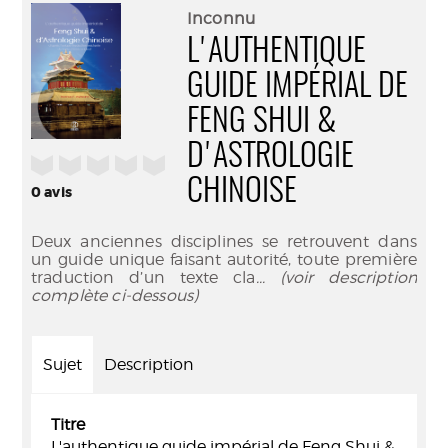
(Nouve
par
Inconnu
fenêtr
mail
L'AUTHENTIQUE
GUIDE IMPÉRIAL DE
FENG SHUI &
D'ASTROLOGIE
/5
CHINOISE
0
avis
Deux anciennes disciplines se retrouvent dans
un guide unique faisant autorité, toute première
traduction d’un texte cla
... (voir description
complète ci-dessous)
Sujet
Description
Titre
L'authentique guide impérial de Feng Shui &