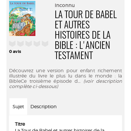
(Nouve
par
Inconnu
fenêtr
mail
LA TOUR DE BABEL
ET AUTRES
HISTOIRES DE LA
/5
BIBLE : L'ANCIEN
0
avis
TESTAMENT
Découvrez une version pour enfant richement
illustrée du livre le plus lu dans le monde : la
BibleCe troisième épisode d
... (voir description
complète ci-dessous)
Sujet
Description
Titre
La Tour de Babel et autres histoires de la