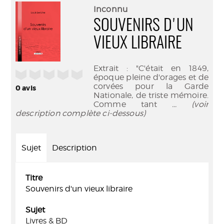
(Nouve
par
Inconnu
fenêtr
mail
SOUVENIRS D'UN
VIEUX LIBRAIRE
Extrait : "C'était en 1849,
/5
époque pleine d'orages et de
corvées pour la Garde
0
avis
Nationale, de triste mémoire.
Comme tant
... (voir
description complète ci-dessous)
Sujet
Description
Titre
Souvenirs d'un vieux libraire
Sujet
Livres & BD