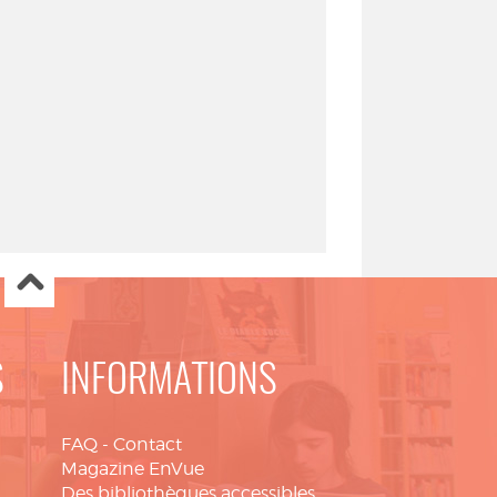
S
INFORMATIONS
FAQ
-
Contact
Magazine EnVue
Des bibliothèques accessibles