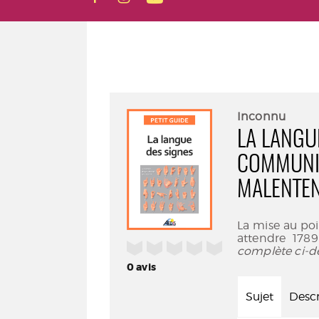
Inconnu
LA LANGU
COMMUNIQ
MALENTE
La mise au poin
attendre 178
/5
complète ci-d
0
avis
Sujet
Descr