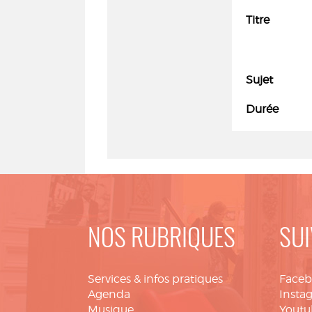
Titre
Sujet
Durée
NOS RUBRIQUES
SUI
Services & infos pratiques
Face
Agenda
Insta
Musique
Youtu