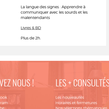
La langue des signes : Apprendre à
communiquer avec les sourds et les
malentendants
Livres & BD
Plus de 2h.
VEZ NOUS !
LES + CONSULTÉ
book
Les nouveautés
gram
Horaires et fermetures
be
Nos sélections thématiques