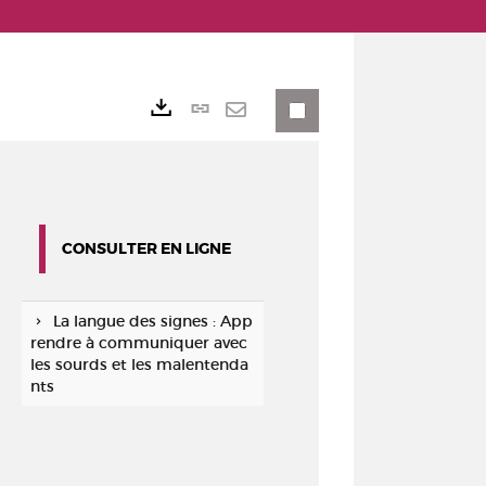
Lien
Exports
permanent
Envoyer
(Nouvelle
par
fenêtre)
mail
CONSULTER EN LIGNE
La langue des signes : App
rendre à communiquer avec
les sourds et les malentenda
nts