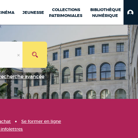
COLLECTIONS
BIBLIOTHÈQUE
CINÉMA
JEUNESSE
PATRIMONIALES
NUMÉRIQUE
Recherche avancée
achat
Se former en ligne
infolettres