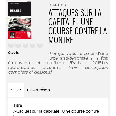
(Nouve
par
Inconnu
fenêtr
mail
ATTAQUES SUR LA
CAPITALE : UNE
COURSE CONTRE LA
MONTRE
/5
0
avis
Plongez-vous au cœur d’une
lutte anti-terroriste à la fois
émouvante et terrifiante !Paris – 2015Les
responsables présum
... (voir description
complète ci-dessous)
Sujet
Description
Titre
Attaques sur la capitale : Une course contre