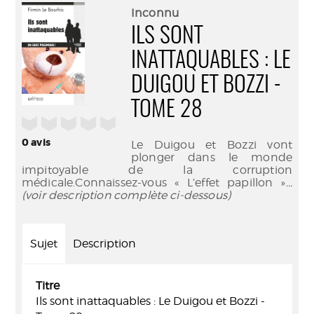
(Nouve
par
Inconnu
fenêtr
mail
ILS SONT
INATTAQUABLES : LE
DUIGOU ET BOZZI -
TOME 28
/5
0
avis
Le Duigou et Bozzi vont
plonger dans le monde
impitoyable de la corruption
médicale.Connaissez-vous « L’effet papillon »
...
(voir description complète ci-dessous)
Sujet
Description
Titre
Ils sont inattaquables : Le Duigou et Bozzi -