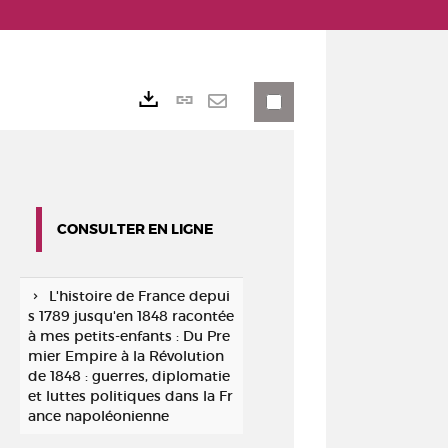
Lien
Exports
permanent
Envoyer
(Nouvelle
par
fenêtre)
mail
CONSULTER EN LIGNE
L'histoire de France depui
s 1789 jusqu'en 1848 racontée
à mes petits-enfants : Du Pre
mier Empire à la Révolution
de 1848 : guerres, diplomatie
et luttes politiques dans la Fr
ance napoléonienne