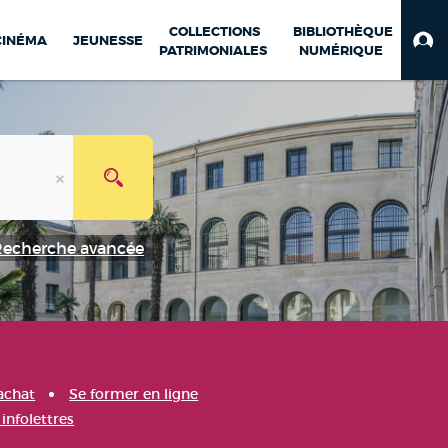
COLLECTIONS
BIBLIOTHÈQUE
CINÉMA
JEUNESSE
PATRIMONIALES
NUMÉRIQUE
Recherche avancée
achat
Se former en ligne
infolettres