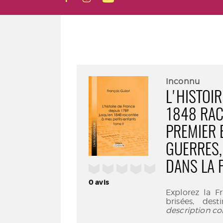
Inconnu
L'HISTOI
1848 RAC
PREMIER 
GUERRES,
DANS LA 
/5
0
avis
Explorez la F
brisées, des
description co