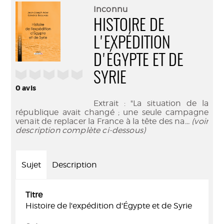
(Nouve
par
Inconnu
fenêtr
mail
HISTOIRE DE
L'EXPÉDITION
D'ÉGYPTE ET DE
/5
SYRIE
0
avis
Extrait : "La situation de la
république avait changé ; une seule campagne
venait de replacer la France à la tête des na
... (voir
description complète ci-dessous)
Sujet
Description
Titre
Histoire de l'expédition d'Égypte et de Syrie