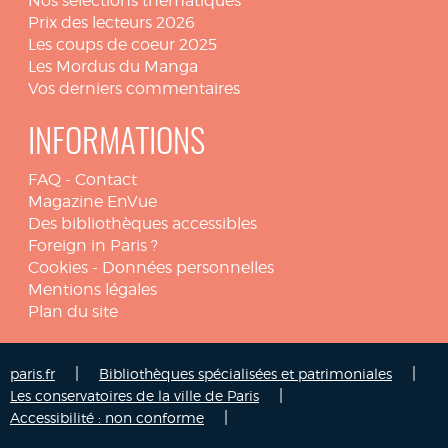
Nos sélections thématiques
Prix des lecteurs 2026
Les coups de coeur 2025
Les Mordus du Manga
Vos derniers commentaires
INFORMATIONS
FAQ
-
Contact
Magazine EnVue
Des bibliothèques accessibles
Foreign in Paris ?
Cookies
-
Données personnelles
Mentions légales
Plan du site
|
|
paris.fr
Bibliothèques spécialisées et patrimoniales
|
Les conservatoires de la ville de Paris
|
Accessibilité : non conforme