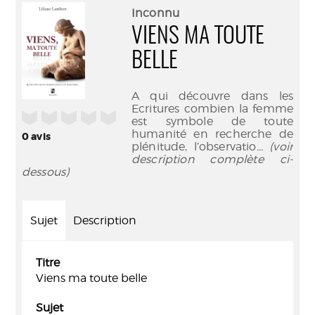
(Nouve
par
Inconnu
fenêtr
mail
VIENS MA TOUTE
BELLE
A qui découvre dans les
Ecritures combien la femme
/5
est symbole de toute
humanité en recherche de
0
avis
plénitude, l’observatio
... (voir
description complète ci-
dessous)
Sujet
Description
Titre
Viens ma toute belle
Sujet