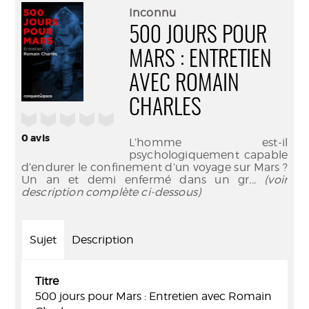
(Nouve
par
Inconnu
fenêtr
mail
500 JOURS POUR
MARS : ENTRETIEN
AVEC ROMAIN
CHARLES
/5
0
avis
L’homme est-il
psychologiquement capable
d’endurer le confinement d’un voyage sur Mars ?
Un an et demi enfermé dans un gr
... (voir
description complète ci-dessous)
Sujet
Description
Titre
500 jours pour Mars : Entretien avec Romain