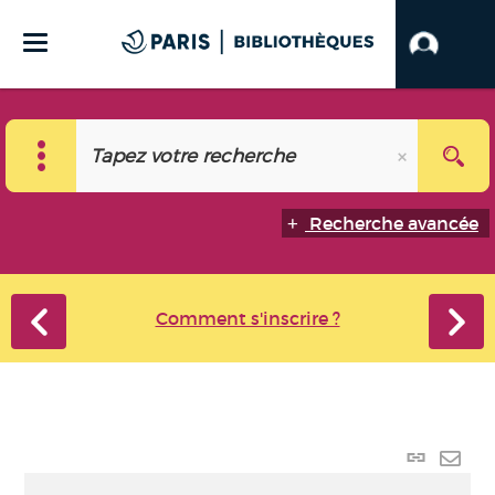
Recherche avancée
Comment s'inscrire ?
Lien
perma
Envo