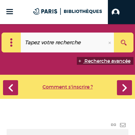
Recherche avancée
Comment s'inscrire ?
Lien
perma
Envo