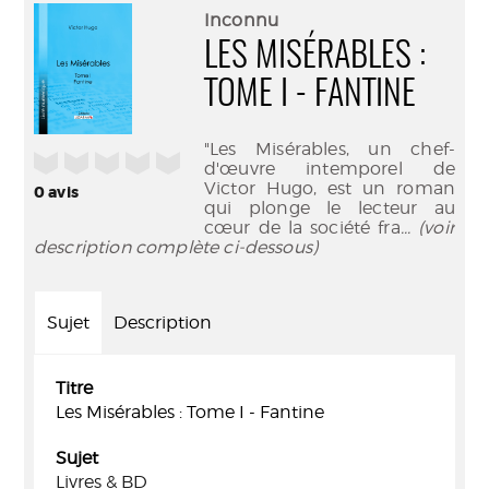
(Nouve
par
Inconnu
fenêtr
mail
LES MISÉRABLES :
TOME I - FANTINE
"Les Misérables, un chef-
/5
d'œuvre intemporel de
Victor Hugo, est un roman
0
avis
qui plonge le lecteur au
cœur de la société fra
... (voir
description complète ci-dessous)
Sujet
Description
Titre
Les Misérables : Tome I - Fantine
Sujet
Livres & BD