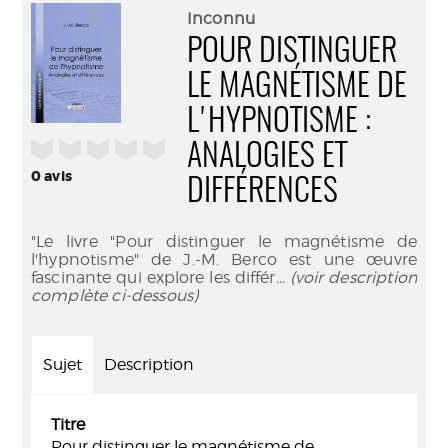
(Nouve
par
Inconnu
fenêtr
mail
POUR DISTINGUER
LE MAGNÉTISME DE
L'HYPNOTISME :
/5
ANALOGIES ET
0
avis
DIFFÉRENCES
"Le livre "Pour distinguer le magnétisme de
l'hypnotisme" de J.-M. Berco est une œuvre
fascinante qui explore les différ
... (voir description
complète ci-dessous)
Sujet
Description
Titre
Pour distinguer le magnétisme de