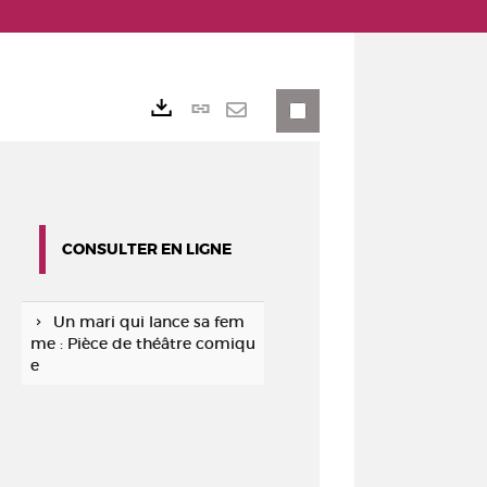
Lien
Exports
permanent
Envoyer
(Nouvelle
par
fenêtre)
mail
CONSULTER EN LIGNE
Un mari qui lance sa fem
me : Pièce de théâtre comiqu
e