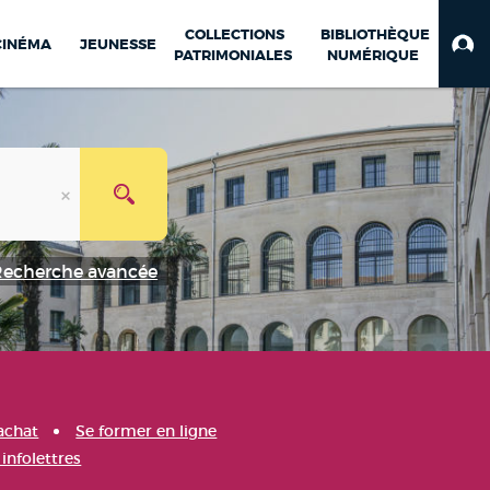
COLLECTIONS
BIBLIOTHÈQUE
CINÉMA
JEUNESSE
PATRIMONIALES
NUMÉRIQUE
Recherche avancée
achat
Se former en ligne
infolettres