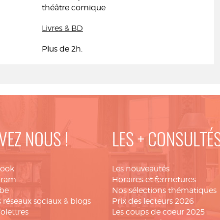
théâtre comique
Livres & BD
Plus de 2h.
VEZ NOUS !
LES + CONSULTÉ
book
Les nouveautés
gram
Horaires et fermetures
be
Nos sélections thématiques
 réseaux sociaux & blogs
Prix des lecteurs 2026
folettres
Les coups de coeur 2025