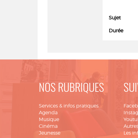
Sujet
Durée
NOS RUBRIQUES
SUI
Services & infos pratiques
Face
Agenda
Insta
Musique
Youtu
Cinéma
Autres
Jeunesse
Les in