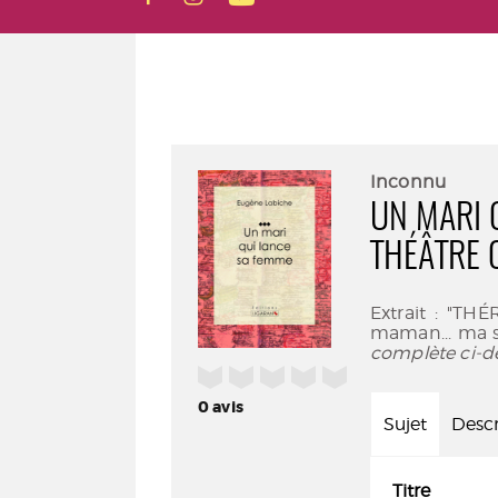
Inconnu
UN MARI 
THÉÂTRE 
Extrait : "TH
maman... ma sœ
complète ci-d
/5
0
avis
Sujet
Descr
Titre