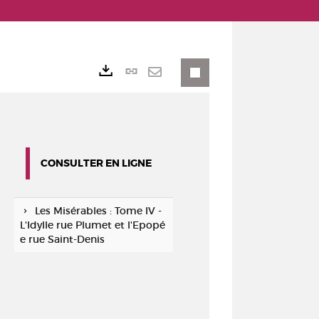
Lien
Exports
permanent
Envoyer
(Nouvelle
par
fenêtre)
mail
CONSULTER EN LIGNE
Les Misérables : Tome IV -
L'Idylle rue Plumet et l'Epopé
e rue Saint-Denis