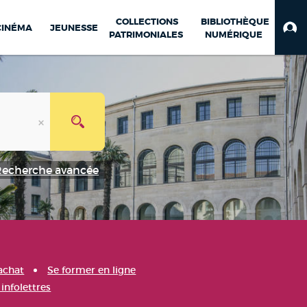
COLLECTIONS
BIBLIOTHÈQUE
CINÉMA
JEUNESSE
PATRIMONIALES
NUMÉRIQUE
Recherche avancée
achat
Se former en ligne
infolettres