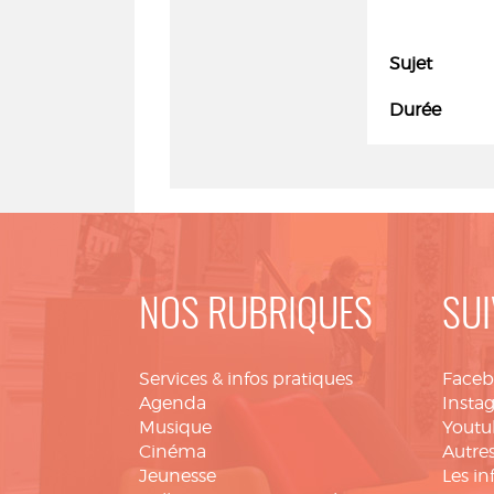
Sujet
Durée
NOS RUBRIQUES
SUI
Services & infos pratiques
Face
Agenda
Insta
Musique
Youtu
Cinéma
Autres
Jeunesse
Les in