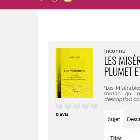
Inconnu
LES MISÉR
PLUMET E
"Les Misérabl
roman qui pl
description co
/5
0
avis
Sujet
Descr
Titre