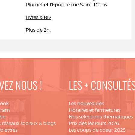
Plumet et l'Epopée rue Saint-Denis
Livres & BD
Plus de 2h.
VEZ NOUS !
LES + CONSULTÉ
book
Les nouveautés
gram
Horaires et fermetures
be
Nos sélections thématiques
 réseaux sociaux & blogs
Prix des lecteurs 2026
folettres
Les coups de coeur 2025