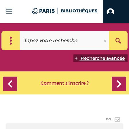
Recherche avancée
Comment s'inscrire ?
Lien
perma
Envo