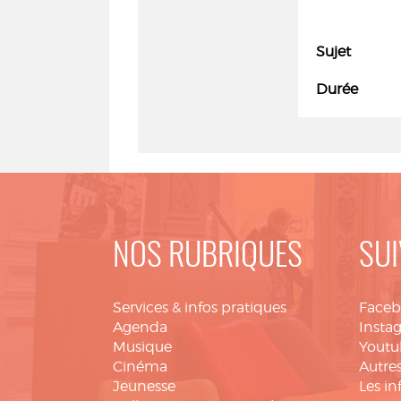
Sujet
Durée
NOS RUBRIQUES
SUI
Services & infos pratiques
Face
Agenda
Insta
Musique
Youtu
Cinéma
Autres
Jeunesse
Les in