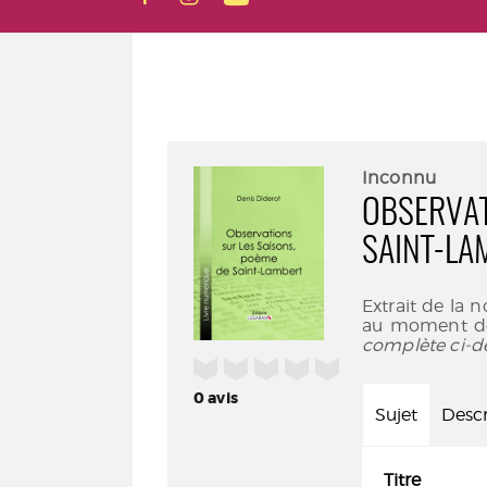
Inconnu
OBSERVAT
SAINT-LA
Extrait de la n
au moment de 
complète ci-d
/5
0
avis
Sujet
Descr
Titre