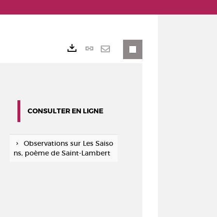
Lien
Exports
permanent
Envoyer
(Nouvelle
par
fenêtre)
mail
CONSULTER EN LIGNE
Observations sur Les Saiso
ns, poème de Saint-Lambert