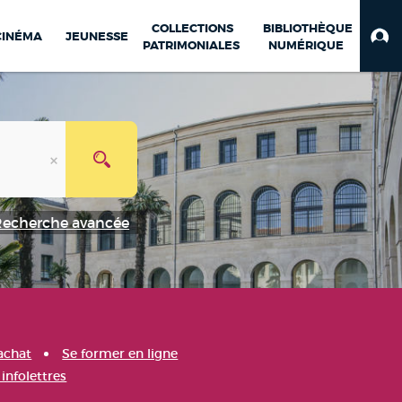
COLLECTIONS
BIBLIOTHÈQUE
CINÉMA
JEUNESSE
PATRIMONIALES
NUMÉRIQUE
Recherche avancée
achat
Se former en ligne
infolettres