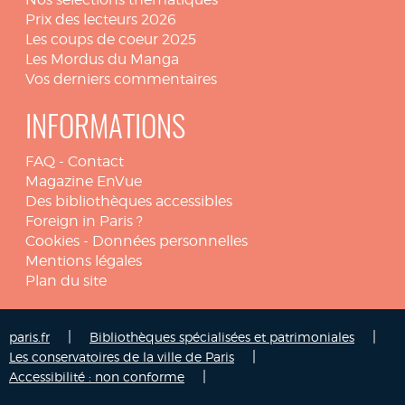
Prix des lecteurs 2026
Les coups de coeur 2025
Les Mordus du Manga
Vos derniers commentaires
INFORMATIONS
FAQ
-
Contact
Magazine EnVue
Des bibliothèques accessibles
Foreign in Paris ?
Cookies
-
Données personnelles
Mentions légales
Plan du site
|
|
paris.fr
Bibliothèques spécialisées et patrimoniales
|
Les conservatoires de la ville de Paris
|
Accessibilité : non conforme