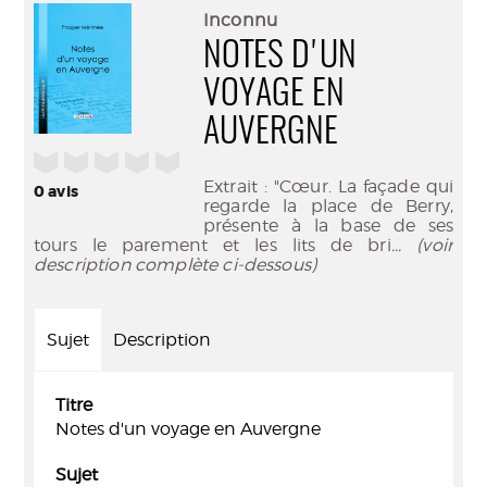
(Nouve
par
Inconnu
fenêtr
mail
NOTES D'UN
VOYAGE EN
AUVERGNE
/5
Extrait : "Cœur. La façade qui
0
avis
regarde la place de Berry,
présente à la base de ses
tours le parement et les lits de bri
... (voir
description complète ci-dessous)
Sujet
Description
Titre
Notes d'un voyage en Auvergne
Sujet