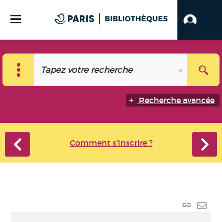
Recherche avancée
Comment s'inscrire ?
Lien
perma
Envo