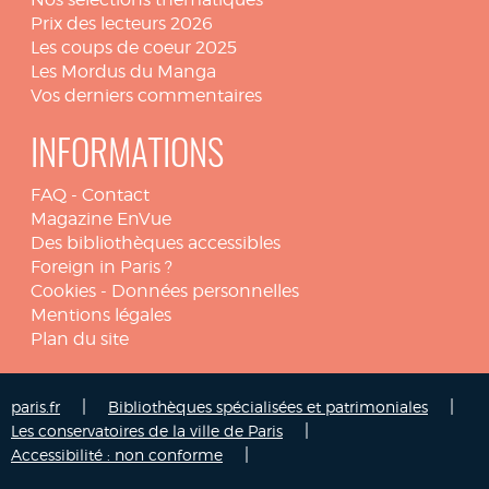
Prix des lecteurs 2026
Les coups de coeur 2025
Les Mordus du Manga
Vos derniers commentaires
INFORMATIONS
FAQ
-
Contact
Magazine EnVue
Des bibliothèques accessibles
Foreign in Paris ?
Cookies
-
Données personnelles
Mentions légales
Plan du site
|
|
paris.fr
Bibliothèques spécialisées et patrimoniales
|
Les conservatoires de la ville de Paris
|
Accessibilité : non conforme