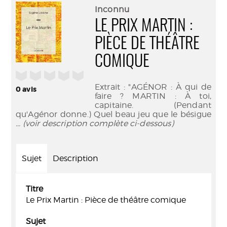
(Nouve
par
Inconnu
fenêtr
mail
LE PRIX MARTIN :
PIÈCE DE THÉÂTRE
COMIQUE
/5
Extrait : "AGÉNOR : À qui de
0
avis
faire ? MARTIN : À toi,
capitaine. (Pendant
qu'Agénor donne.) Quel beau jeu que le bésigue
... (voir description complète ci-dessous)
Sujet
Description
Titre
Le Prix Martin : Pièce de théâtre comique
Sujet