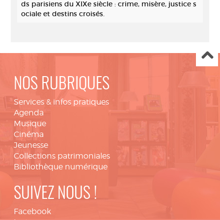
ds parisiens du XIXe siècle : crime, misère, justice s
ociale et destins croisés.
NOS RUBRIQUES
Services & infos pratiques
Agenda
Musique
Cinéma
Jeunesse
Collections patrimoniales
Bibliothèque numérique
SUIVEZ NOUS !
Facebook