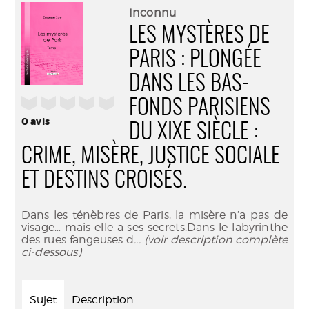
(Nouve
par
Inconnu
fenêtr
mail
LES MYSTÈRES DE
PARIS : PLONGÉE
DANS LES BAS-
/5
FONDS PARISIENS
0
avis
DU XIXE SIÈCLE :
CRIME, MISÈRE, JUSTICE SOCIALE
ET DESTINS CROISÉS.
Dans les ténèbres de Paris, la misère n’a pas de
visage… mais elle a ses secrets.Dans le labyrinthe
des rues fangeuses d
... (voir description complète
ci-dessous)
Sujet
Description