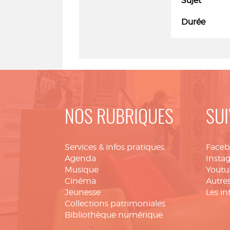
Sujet
Durée
NOS RUBRIQUES
SUI
Services & infos pratiques
Face
Agenda
Insta
Musique
Youtu
Cinéma
Autres
Jeunesse
Les in
Collections patrimoniales
Bibliothèque numérique