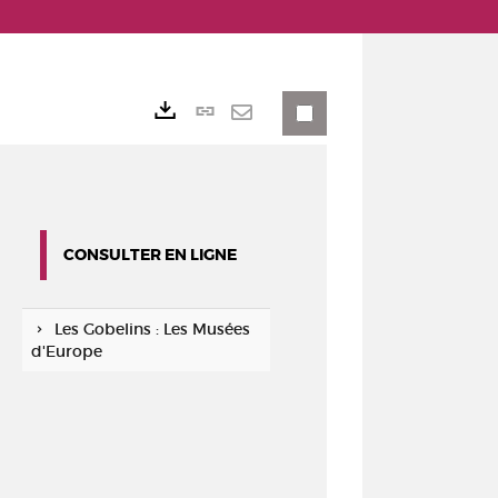
Lien
Exports
permanent
Envoyer
(Nouvelle
par
fenêtre)
mail
CONSULTER EN LIGNE
Les Gobelins : Les Musées
d'Europe