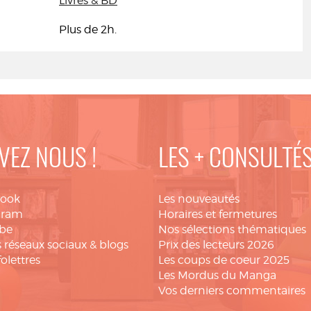
Livres & BD
Plus de 2h.
VEZ NOUS !
LES + CONSULTÉ
book
Les nouveautés
gram
Horaires et fermetures
be
Nos sélections thématiques
 réseaux sociaux & blogs
Prix des lecteurs 2026
folettres
Les coups de coeur 2025
Les Mordus du Manga
Vos derniers commentaires