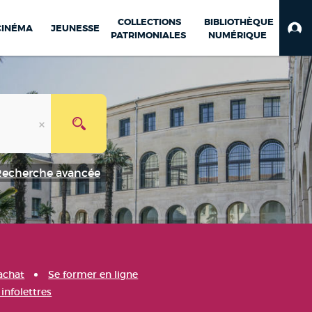
COLLECTIONS
BIBLIOTHÈQUE
CINÉMA
JEUNESSE
PATRIMONIALES
NUMÉRIQUE
Recherche avancée
achat
Se former en ligne
infolettres