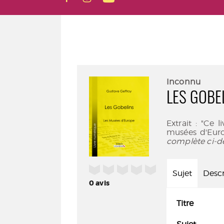
Inconnu
LES GOBE
Extrait : "Ce l
musées d'Euro
complète ci-d
/5
Sujet
Descr
0
avis
Titre