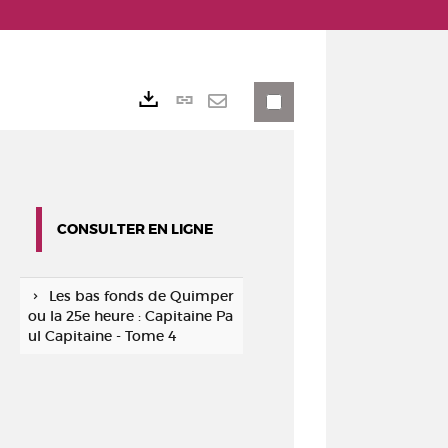
Lien
Exports
permanent
Envoyer
(Nouvelle
par
fenêtre)
mail
CONSULTER EN LIGNE
Les bas fonds de Quimper
ou la 25e heure : Capitaine Pa
ul Capitaine - Tome 4