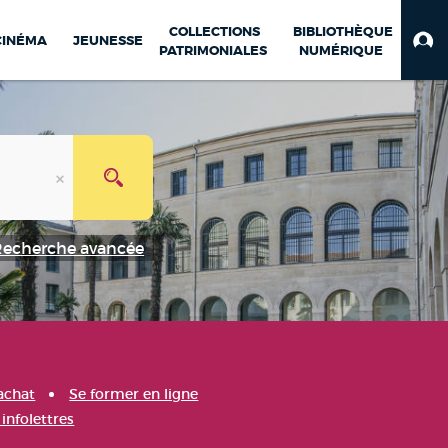
COLLECTIONS
BIBLIOTHÈQUE
CINÉMA
JEUNESSE
PATRIMONIALES
NUMÉRIQUE
Recherche avancée
achat
Se former en ligne
infolettres