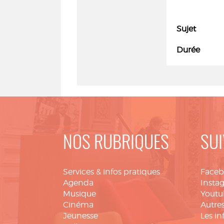
Sujet
Durée
NOS RUBRIQUES
SUI
Services & infos pratiques
Face
Agenda
Insta
Musique
Youtu
Cinéma
Autres
Jeunesse
Les in