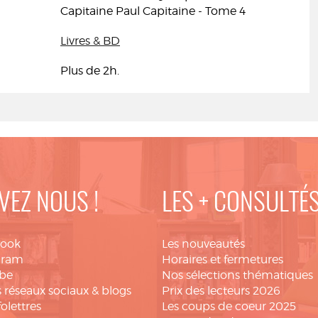
Capitaine Paul Capitaine - Tome 4
Livres & BD
Plus de 2h.
VEZ NOUS !
LES + CONSULTÉ
book
Les nouveautés
gram
Horaires et fermetures
be
Nos sélections thématiques
 réseaux sociaux & blogs
Prix des lecteurs 2026
folettres
Les coups de coeur 2025