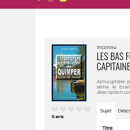
Inconnu
LES BAS 
CAPITAINE
Atmosphère pe
sème le bran
description co
/5
Sujet
Descr
0
avis
Titre