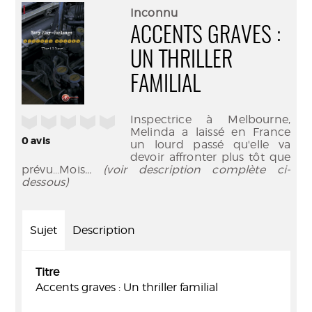
(Nouve
par
Inconnu
fenêtr
mail
ACCENTS GRAVES :
UN THRILLER
FAMILIAL
Inspectrice à Melbourne,
/5
Melinda a laissé en France
0
avis
un lourd passé qu'elle va
devoir affronter plus tôt que
prévu...Mois
... (voir description complète ci-
dessous)
Sujet
Description
Titre
Accents graves : Un thriller familial