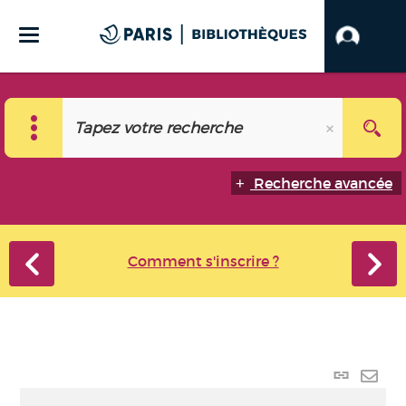
Recherche avancée
Comment s'inscrire ?
Lien
perma
Envo