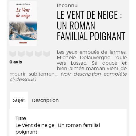
(Nouve
par
Inconnu
fenêtr
mail
LE VENT DE NEIGE :
UN ROMAN
FAMILIAL POIGNANT
Les yeux embués de larmes,
/5
Michèle Delauvergne roule
0
avis
vers Lussac. Sa douce et
bien-aimée maman vient de
mourir subitemen
... (voir description complète
ci-dessous)
Sujet
Description
Titre
Le Vent de neige : Un roman familial
poignant