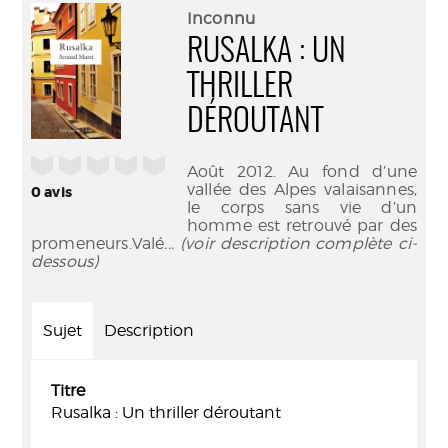
(Nouve
par
Inconnu
fenêtr
mail
RUSALKA : UN
THRILLER
DÉROUTANT
/5
Août 2012. Au fond d’une
vallée des Alpes valaisannes,
0
avis
le corps sans vie d’un
homme est retrouvé par des
promeneurs.Valé
... (voir description complète ci-
dessous)
Sujet
Description
Titre
Rusalka : Un thriller déroutant