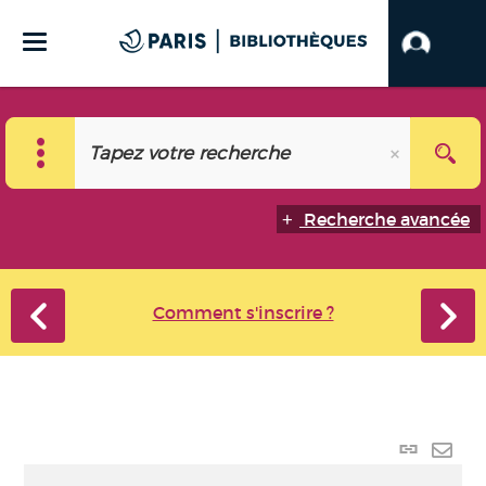
Recherche avancée
Comment s'inscrire ?
Lien
perma
Envo