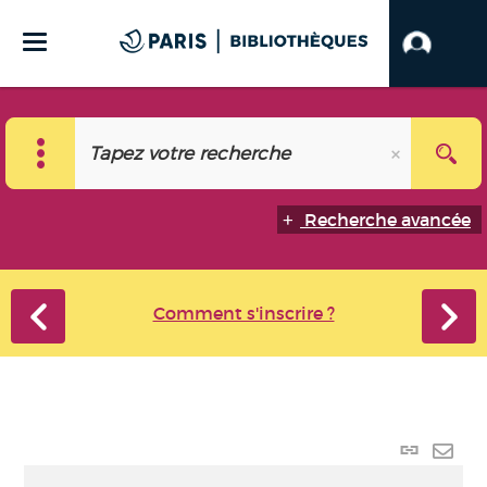
Recherche avancée
Comment s'inscrire ?
Lien
perma
Envo