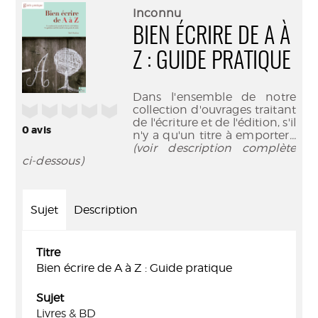
(Nouve
par
Inconnu
fenêtr
mail
BIEN ÉCRIRE DE A À
Z : GUIDE PRATIQUE
Dans l'ensemble de notre
/5
collection d'ouvrages traitant
de l'écriture et de l'édition, s'il
0
avis
n'y a qu'un titre à emporter
...
(voir description complète
ci-dessous)
Sujet
Description
Titre
Bien écrire de A à Z : Guide pratique
Sujet
Livres & BD