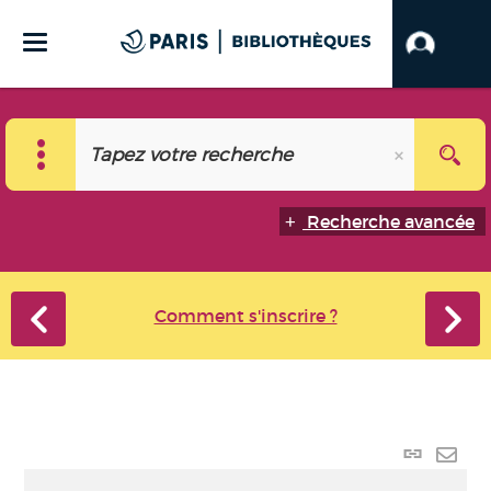
Recherche avancée
Comment s'inscrire ?
Lien
perma
Envo