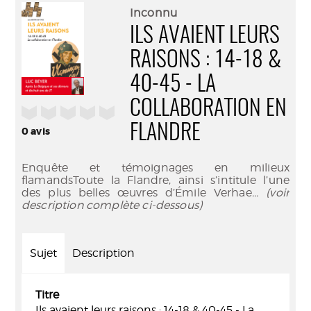
(Nouve
par
Inconnu
fenêtr
mail
ILS AVAIENT LEURS
RAISONS : 14-18 &
40-45 - LA
COLLABORATION EN
/5
FLANDRE
0
avis
Enquête et témoignages en milieux
flamandsToute la Flandre, ainsi s’intitule l’une
des plus belles œuvres d’Émile Verhae
... (voir
description complète ci-dessous)
Sujet
Description
Titre
Ils avaient leurs raisons : 14-18 & 40-45 - La