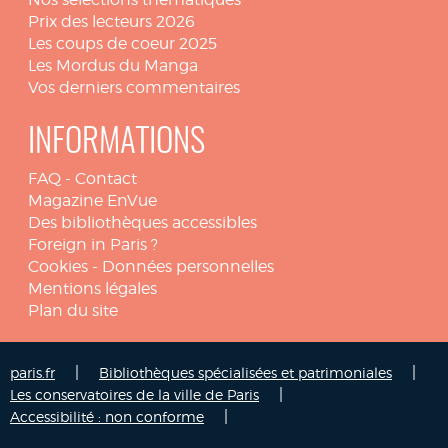
Prix des lecteurs 2026
Les coups de coeur 2025
Les Mordus du Manga
Vos derniers commentaires
INFORMATIONS
FAQ
-
Contact
Magazine EnVue
Des bibliothèques accessibles
Foreign in Paris ?
Cookies
-
Données personnelles
Mentions légales
Plan du site
|
|
paris.fr
Bibliothèques spécialisées et patrimoniales
|
Les conservatoires de la ville de Paris
|
Accessibilité : non conforme