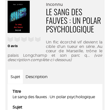
(Nouve
par
Inconnu
fenêtr
mail
LE SANG DES
FAUVES : UN POLAR
PSYCHOLOGIQUE
/5
Un flic écorché vif devient la
0
avis
cible d'un tueur en série...Au
cœur de Marseille, trône le
palais Longchamp et son parc q
... (voir
description complète ci-dessous)
Sujet
Description
Titre
Le sang des fauves : Un polar psychologique
Sujet