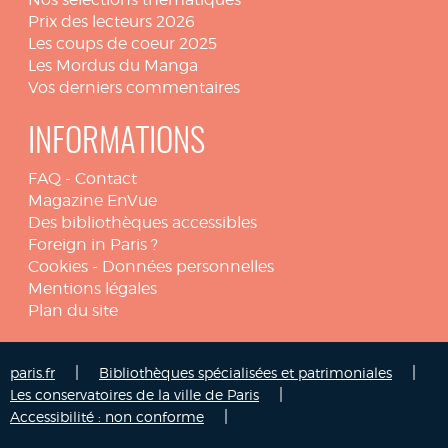
Prix des lecteurs 2026
Les coups de coeur 2025
Les Mordus du Manga
Vos derniers commentaires
INFORMATIONS
FAQ
-
Contact
Magazine EnVue
Des bibliothèques accessibles
Foreign in Paris ?
Cookies
-
Données personnelles
Mentions légales
Plan du site
|
|
paris.fr
Bibliothèques spécialisées et patrimoniales
|
Les conservatoires de la ville de Paris
|
Accessibilité : non conforme