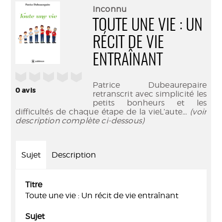
(Nouve
par
Inconnu
fenêtr
mail
TOUTE UNE VIE : UN
RÉCIT DE VIE
ENTRAÎNANT
/5
Patrice Dubeaurepaire
0
avis
retranscrit avec simplicité les
petits bonheurs et les
difficultés de chaque étape de la vieL’aute
... (voir
description complète ci-dessous)
Sujet
Description
Titre
Toute une vie : Un récit de vie entraînant
Sujet