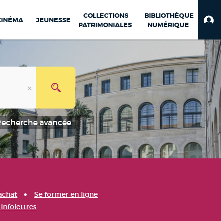
COLLECTIONS
BIBLIOTHÈQUE
CINÉMA
JEUNESSE
PATRIMONIALES
NUMÉRIQUE
Recherche avancée
achat
Se former en ligne
infolettres