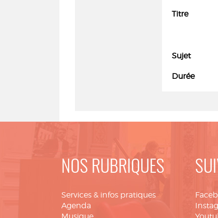
Titre
Sujet
Durée
NOS RUBRIQUES
SUI
Services & infos pratiques
Face
Agenda
Insta
Musique
Youtu