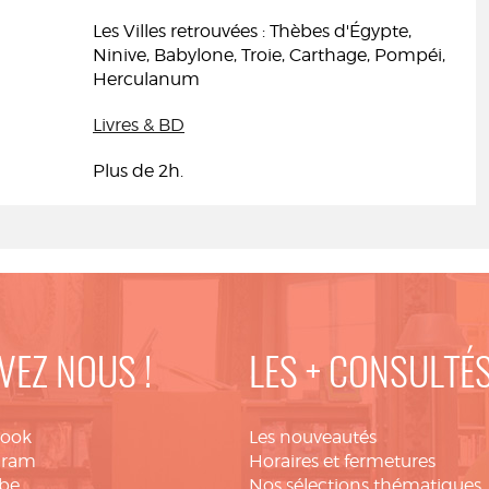
Les Villes retrouvées : Thèbes d'Égypte,
Ninive, Babylone, Troie, Carthage, Pompéi,
Herculanum
Livres & BD
Plus de 2h.
VEZ NOUS !
LES + CONSULTÉ
book
Les nouveautés
gram
Horaires et fermetures
be
Nos sélections thématiques