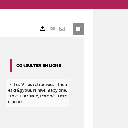
Lien
Exports
permanent
Envoyer
(Nouvelle
par
fenêtre)
mail
CONSULTER EN LIGNE
Les Villes retrouvées : Thèb
es d'Égypte, Ninive, Babylone,
Troie, Carthage, Pompéi, Herc
ulanum