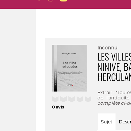
Inconnu
LES VILLE
NINIVE, B
HERCULA
Extrait : "Tout
de l'antiquit
/5
complète ci-d
0
avis
Sujet
Descr