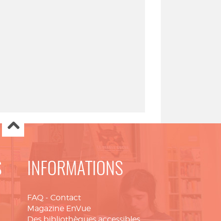
S
INFORMATIONS
FAQ
-
Contact
Magazine EnVue
Des bibliothèques accessibles