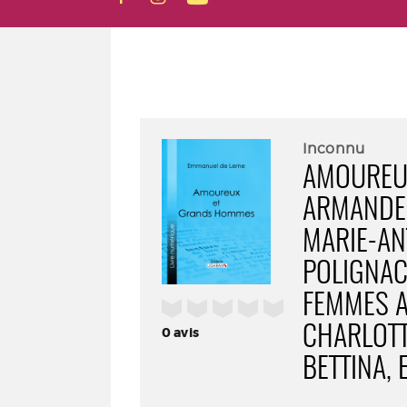
Inconnu
AMOUREUX
ARMANDE 
MARIE-AN
POLIGNAC
FEMMES A
/5
CHARLOTTE
0
avis
BETTINA, 