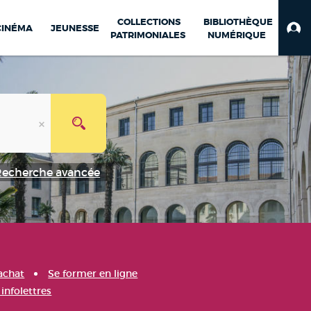
COLLECTIONS
BIBLIOTHÈQUE
CINÉMA
JEUNESSE
PATRIMONIALES
NUMÉRIQUE
Recherche avancée
achat
Se former en ligne
infolettres