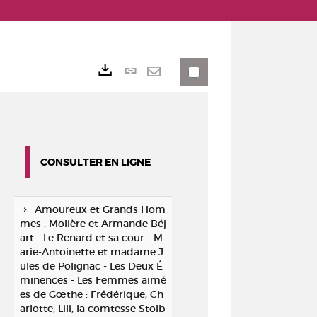
Lien
Exports
permanent
Envoyer
(Nouvelle
par
fenêtre)
mail
CONSULTER EN LIGNE
Amoureux et Grands Hom
mes : Molière et Armande Béj
art - Le Renard et sa cour - M
arie-Antoinette et madame J
ules de Polignac - Les Deux É
minences - Les Femmes aimé
es de Gœthe : Frédérique, Ch
arlotte, Lili, la comtesse Stolb