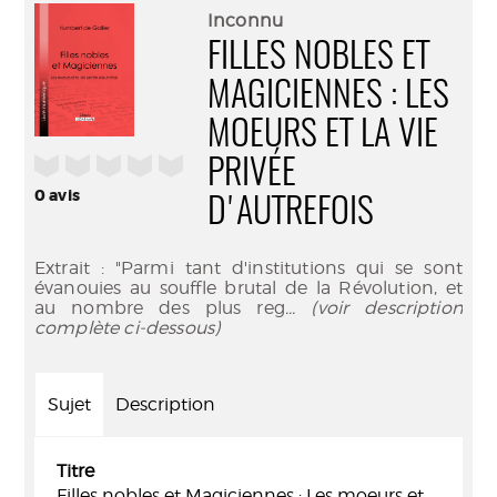
(Nouve
par
Inconnu
fenêtr
mail
FILLES NOBLES ET
MAGICIENNES : LES
MOEURS ET LA VIE
/5
PRIVÉE
0
avis
D'AUTREFOIS
Extrait : "Parmi tant d'institutions qui se sont
évanouies au souffle brutal de la Révolution, et
au nombre des plus reg
... (voir description
complète ci-dessous)
Sujet
Description
Titre
Filles nobles et Magiciennes : Les moeurs et