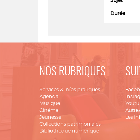
Sujet
Durée
NOS RUBRIQUES
SUI
Services & infos pratiques
Face
Agenda
Insta
Musique
Youtu
Cinéma
Autres
Jeunesse
Les in
Collections patrimoniales
Bibliothèque numérique