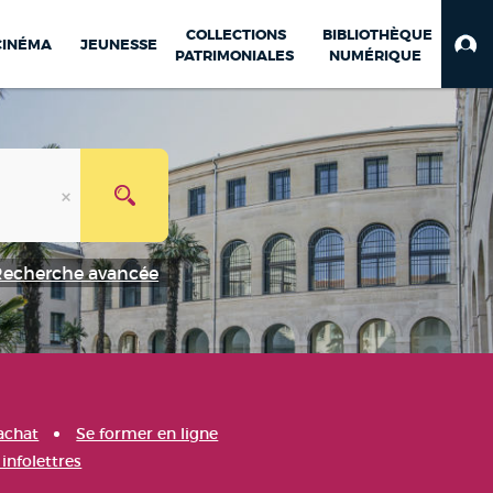
COLLECTIONS
BIBLIOTHÈQUE
CINÉMA
JEUNESSE
PATRIMONIALES
NUMÉRIQUE
Recherche avancée
achat
Se former en ligne
infolettres