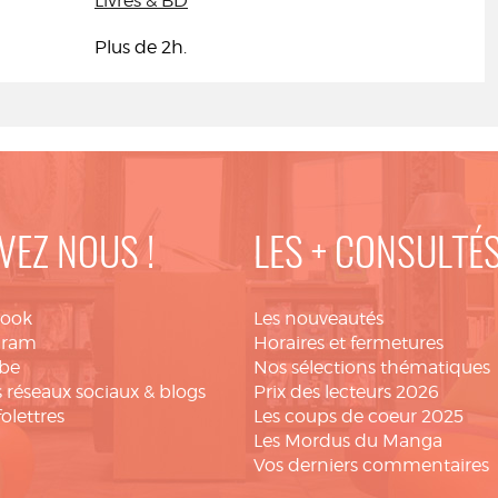
Livres & BD
Plus de 2h.
VEZ NOUS !
LES + CONSULTÉ
book
Les nouveautés
gram
Horaires et fermetures
be
Nos sélections thématiques
 réseaux sociaux & blogs
Prix des lecteurs 2026
folettres
Les coups de coeur 2025
Les Mordus du Manga
Vos derniers commentaires