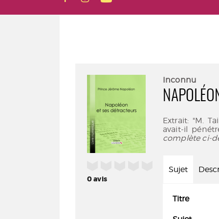
Inconnu
NAPOLÉON
Extrait: "M. 
avait-il pénét
complète ci-d
/5
Sujet
Descr
0
avis
Titre