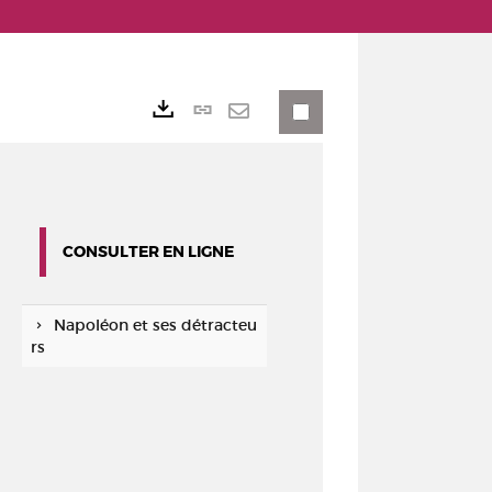
Lien
Exports
permanent
Envoyer
(Nouvelle
par
fenêtre)
mail
CONSULTER EN LIGNE
Napoléon et ses détracteu
rs