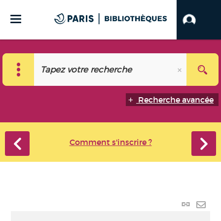
Recherche avancée
Comment s'inscrire ?
Lien
perma
Envo