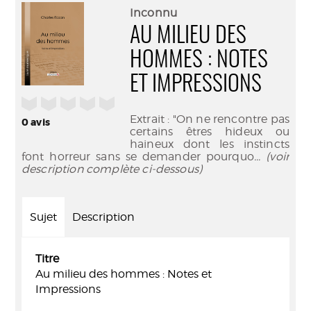
(Nouve
par
Inconnu
fenêtr
mail
AU MILIEU DES
HOMMES : NOTES
ET IMPRESSIONS
/5
Extrait : "On ne rencontre pas
0
avis
certains êtres hideux ou
haineux dont les instincts
font horreur sans se demander pourquo
... (voir
description complète ci-dessous)
Sujet
Description
Titre
Au milieu des hommes : Notes et
Impressions