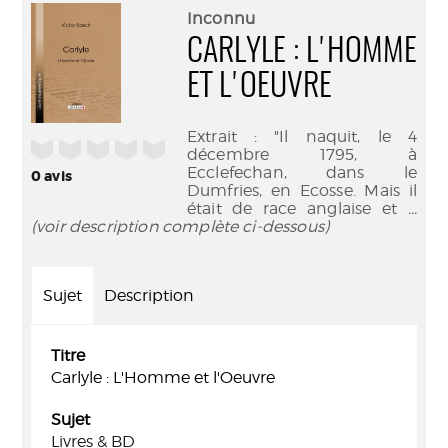
(Nouve
par
Inconnu
fenêtr
mail
CARLYLE : L'HOMME
ET L'OEUVRE
Extrait : "Il naquit, le 4
/5
décembre 1795, à
Ecclefechan, dans le
0
avis
Dumfries, en Ecosse. Mais il
était de race anglaise et
...
(voir description complète ci-dessous)
Sujet
Description
Titre
Carlyle : L'Homme et l'Oeuvre
Sujet
Livres & BD