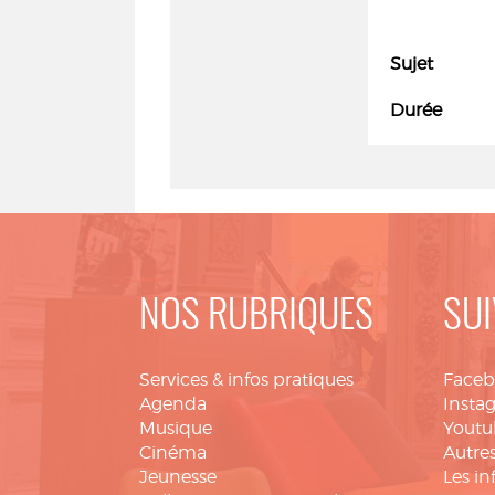
Sujet
Durée
NOS RUBRIQUES
SUI
Services & infos pratiques
Face
Agenda
Insta
Musique
Youtu
Cinéma
Autres
Jeunesse
Les in