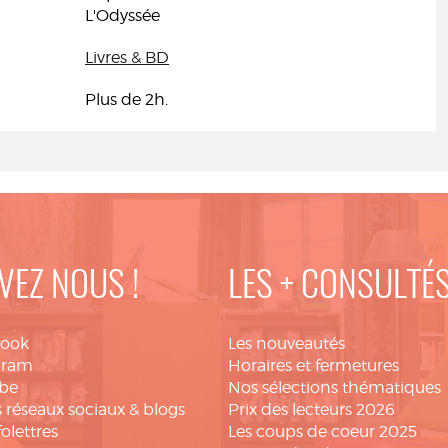
L'Odyssée
Livres & BD
Plus de 2h.
VEZ NOUS !
LES + CONSULTÉ
book
Les nouveautés
gram
Horaires et fermetures
be
Nos sélections thématiques
 réseaux sociaux & blogs
Prix des lecteurs 2026
folettres
Les coups de coeur 2025