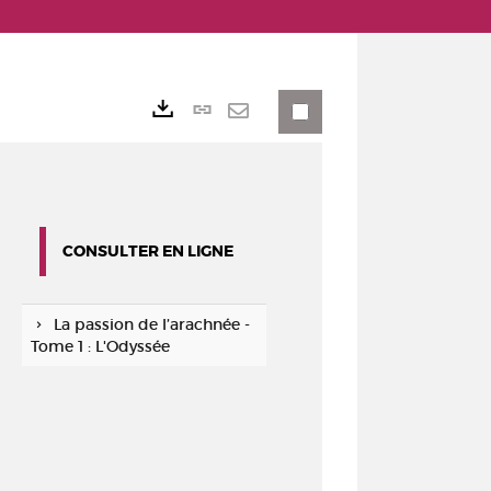
Lien
Exports
permanent
Envoyer
(Nouvelle
par
fenêtre)
mail
CONSULTER EN LIGNE
La passion de l’arachnée -
Tome 1 : L'Odyssée