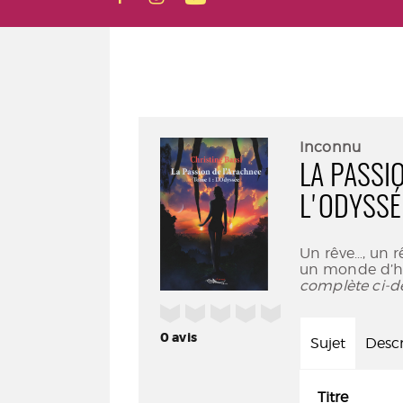
Inconnu
LA PASSIO
L'ODYSSÉ
Un rêve…, un r
un monde d’hor
complète ci-d
/5
0
avis
Sujet
Descr
Titre